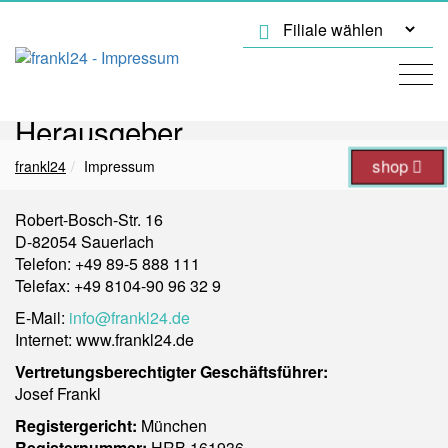
Herausgeber
shop
frankl24
Impressum
frankl24 GmbH
Robert-Bosch-Str. 16
D-82054 Sauerlach
Telefon: +49 89-5 888 111
Telefax: +49 8104-90 96 32 9
E-Mail:
info@frankl24.de
Internet: www.frankl24.de
Vertretungsberechtigter Geschäftsführer:
Josef Frankl
Registergericht:
München
Registernummer:
HRB 161936