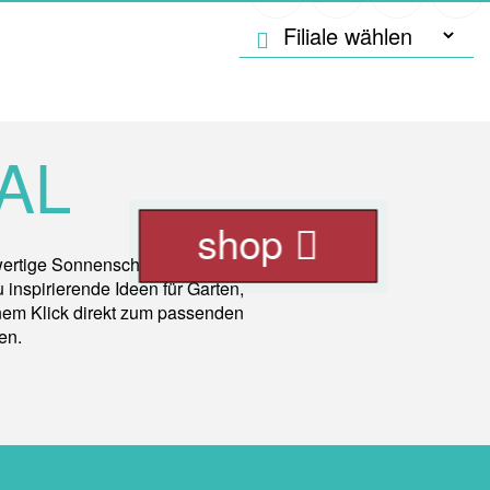
AL
shop
wertige Sonnenschirme und
inspirierende Ideen für Garten,
inem Klick direkt zum passenden
en.