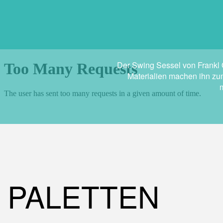
Der Swing Sessel von Frankl 
Materialien machen ihn zum
m
PALETTEN