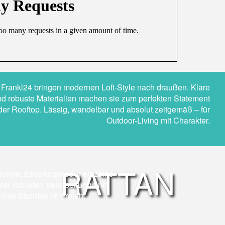
 Frankl24 bringen modernen Loft-Style nach draußen. Klare
nd robuste Materialien machen sie zum perfekten Statement
oder Rooftop. Lässig, wandelbar und absolut zeitgemäß – für
Outdoor-Living mit Charakter.
RATTAN
Lounge, Essgruppe oder einzelne
hrer robusten Verarbeitung und
annte Stunden im Freien.