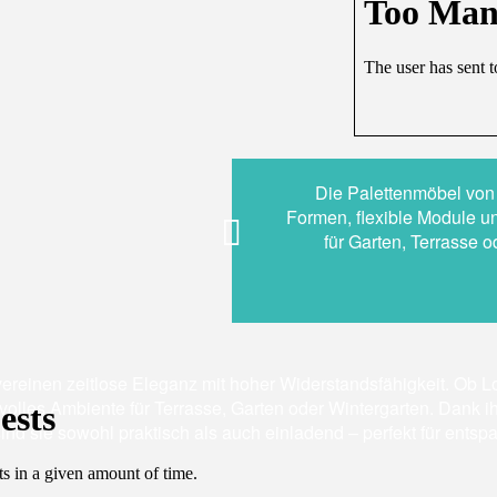
Die Palettenmöbel von
Formen, flexible Module u
für Garten, Terrasse 
ereinen zeitlose Eleganz mit hoher Widerstandsfähigkeit. Ob 
ilvolles Ambiente für Terrasse, Garten oder Wintergarten. Dank i
ind sie sowohl praktisch als auch einladend – perfekt für entsp