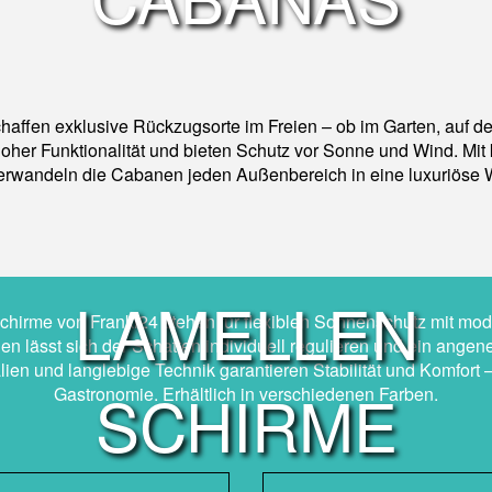
ffen exklusive Rückzugsorte im Freien – ob im Garten, auf de
 hoher Funktionalität und bieten Schutz vor Sonne und Wind. Mit
verwandeln die Cabanen jeden Außenbereich in eine luxuriöse 
LAMELLEN
chirme von Frankl24 stehen für flexiblen Sonnenschutz mit mo
len lässt sich der Schatten individuell regulieren und ein ang
ien und langlebige Technik garantieren Stabilität und Komfort –
SCHIRME
Gastronomie. Erhältlich in verschiedenen Farben.