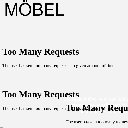
MÖBEL
Die Rattanmöbel von Frankl24 v
Akzente – sie schaffen ein st
bequemen Sitzqualität s