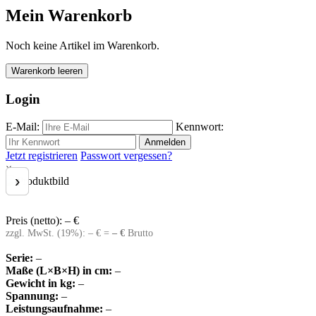
Mein Warenkorb
Noch keine Artikel im Warenkorb.
Warenkorb leeren
Login
E-Mail:
Kennwort:
Anmelden
Jetzt registrieren
Passwort vergessen?
×
‹
›
Preis (netto):
–
€
zzgl. MwSt. (
19
%):
–
€ =
–
€
Brutto
Serie:
–
Maße (L×B×H) in cm:
–
Gewicht in kg:
–
Spannung:
–
Leistungsaufnahme:
–