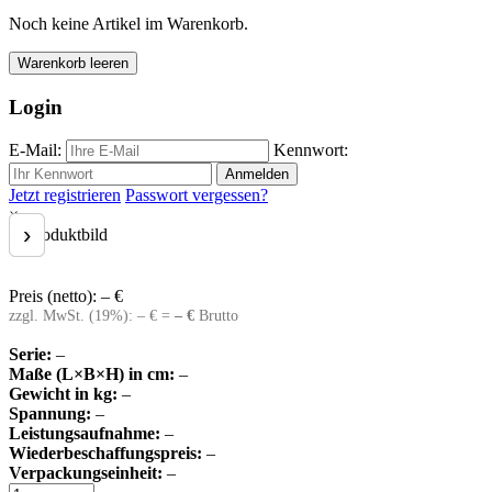
Noch keine Artikel im Warenkorb.
Warenkorb leeren
Login
E-Mail:
Kennwort:
Anmelden
Jetzt registrieren
Passwort vergessen?
×
‹
›
Preis (netto):
–
€
zzgl. MwSt. (
19
%):
–
€ =
–
€
Brutto
Serie:
–
Maße (L×B×H) in cm:
–
Gewicht in kg:
–
Spannung:
–
Leistungsaufnahme:
–
Wiederbeschaffungspreis:
–
Verpackungseinheit:
–