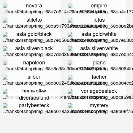
novara
empire
stiletto
lotus
asia gold/black
asia gold/white
asia silver/black
asia silver/white
napoleon
piano
silber
fächer
taste-p&w
vorlegebesteck
diverses und
partybesteck
mystery